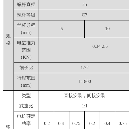
螺杆直径
25
螺杆等级
C7
丝杆导程
5
10
（mm）
规
电缸推力
格
0.34-2.5
范围
（KN）
细长比
1:72
行程范围
1-1800
（mm）
类型
直接安装，间接安装
减速比
1:1
电机额定
功率
0.2
0.4
0.75
0.2
0.4
0.75
输