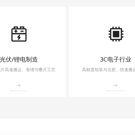
光伏/锂电制造
3C电子行业
池片高速搬运、卷绕与叠片工艺
高精度组装与点胶、快速搬
ꁹ
ꁹ